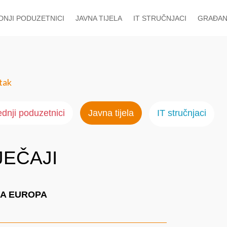
EDNJI PODUZETNICI
JAVNA TIJELA
IT STRUČNJACI
GRAĐAN
tak
ednji poduzetnici
Javna tijela
IT stručnjaci
JEČAJI
NA EUROPA