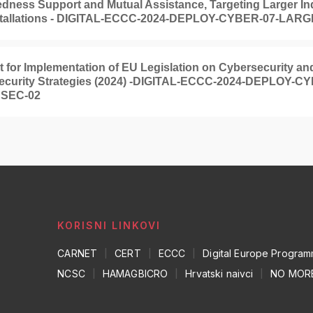
dness Support and Mutual Assistance, Targeting Larger Ind
stallations - DIGITAL-ECCC-2024-DEPLOY-CYBER-07-LA
 for Implementation of EU Legislation on Cybersecurity an
ecurity Strategies (2024) -DIGITAL-ECCC-2024-DEPLOY-C
SEC-02
KORISNI LINKOVI
CARNET
|
CERT
|
ECCC
|
Digital Europe Progra
NCSC
|
HAMAGBICRO
|
Hrvatski naivci
|
NO MOR