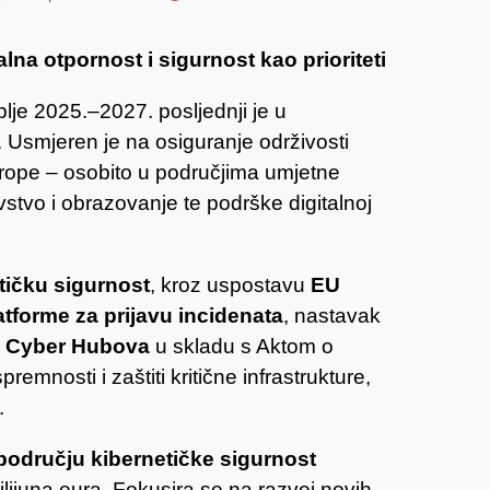
na otpornost i sigurnost kao prioriteti
je 2025.–2027. posljednji je u
 Usmjeren je na osiguranje održivosti
Europe – osobito u područjima umjetne
avstvo i obrazovanje te podrške digitalnoj
tičku sigurnost
, kroz uspostavu
EU
latforme za prijavu incidenata
, nastavak
 Cyber Hubova
u skladu s Aktom o
remnosti i zaštiti kritične infrastrukture,
.
 području kibernetičke sigurnost
lijuna eura. Fokusira se na razvoj novih