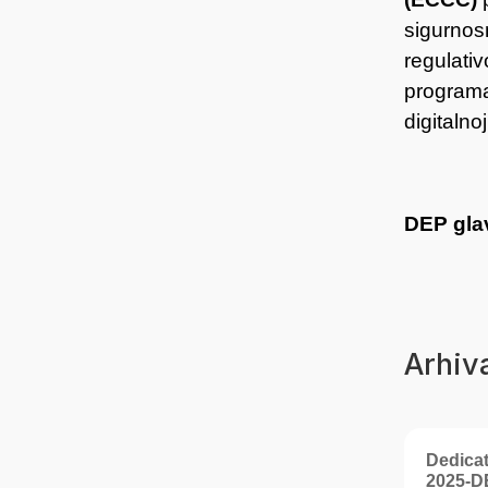
sigurnos
regulati
programa 
digitalno
DEP gla
Arhiv
Dedicat
2025-