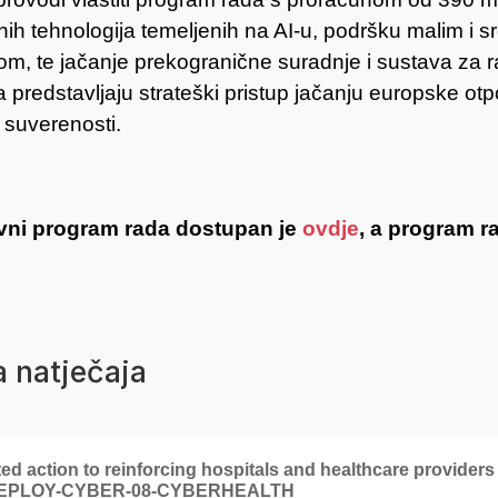
nih tehnologija temeljenih na AI-u, podršku malim i
vom, te jačanje prekogranične suradnje i sustava za
predstavljaju strateški pristup jačanju europske otpo
j suverenosti.
vni program rada dostupan je
ovdje
, a program 
a natječaja
ed action to reinforcing hospitals and healthcare provide
DEPLOY-CYBER-08-CYBERHEALTH