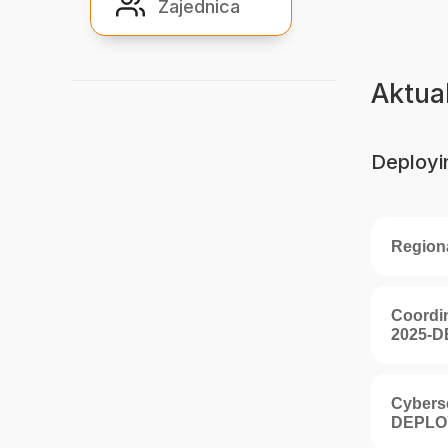
Zajednica
Zajednica
Aktua
Deployi
Region
Coordi
2025-
Cyberse
DEPLO