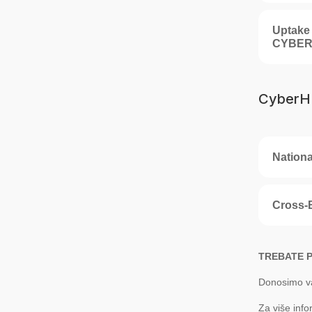
Uptake
CYBER
CyberH
Nation
Cross-
TREBATE
Donosimo va
Za više info