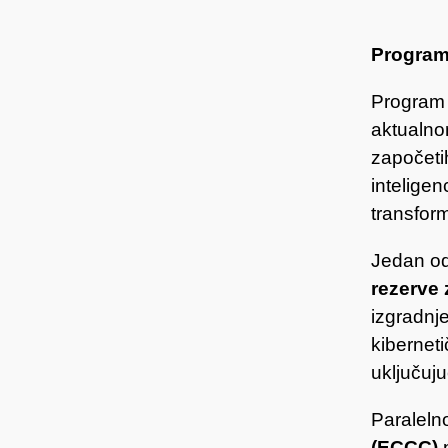
Program 
Program 
aktualno
započetih
inteligen
transform
Jedan od
rezerve 
izgradnj
kiberneti
uključuj
Paraleln
(ECCC)
p