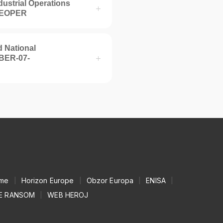
ustrial Operations
RGEOPER
d National
YBER-07-
mme
|
Horizon Europe
|
Obzor Europa
|
ENISA
|
E RANSOM
|
WEB HEROJ