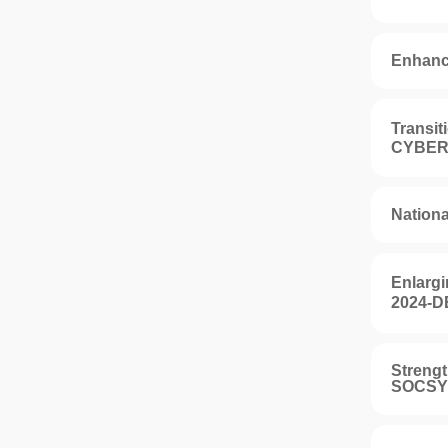
Enhanc
Transi
CYBER
Nation
Enlarg
2024-
Streng
SOCS