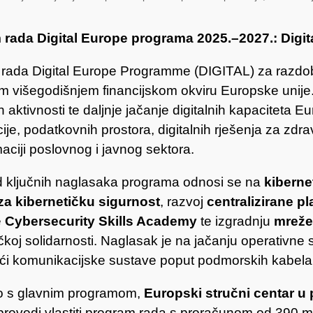
rada Digital Europe programa 2025.–2027.: Digital
rada Digital Europe Programme (DIGITAL) za razdobl
m višegodišnjem financijskom okviru Europske unije.
 aktivnosti te daljnje jačanje digitalnih kapaciteta 
cije, podatkovnih prostora, digitalnih rješenja za zdr
aciji poslovnog i javnog sektora.
 ključnih naglasaka programa odnosi se na
kiberne
za kibernetičku sigurnost
, razvoj
centralizirane p
e
Cybersecurity Skills Academy
te izgradnju
mreže
čkoj solidarnosti. Naglasak je na jačanju operativne sp
ući komunikacijske sustave poput podmorskih kabela
o s glavnim programom,
Europski stručni centar u
rovodi vlastiti program rada s proračunom od 390 mi