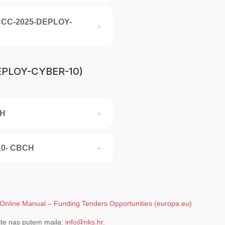
-ECCC-2025-DEPLOY-
DEPLOY-CYBER-10)
CH
10- CBCH
Online Manual – Funding Tenders Opportunities (europa.eu)
ajte nas putem maila:
info@nks.hr
.