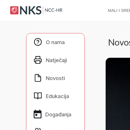
MALI I SR
O nama
Novos
O nama
Natječaji
Natječaji
Novosti
Novosti
Edukacija
Edukacija
Događanja
Događanja
Zajednica