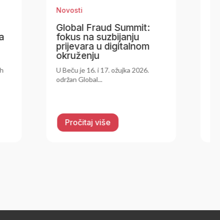
Novosti
it:
Otvoren novi poziv
Europskog stručnog
nom
centra za kibernetičku
sigurnost (ECCC) u
okviru programa Obzor
026.
Europa
Europski stručni centar za
kibernetičku...
Pročitaj više