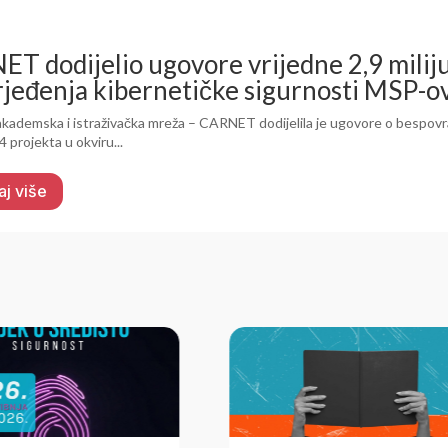
T dodijelio ugovore vrijedne 2,9 milij
jeđenja kibernetičke sigurnosti MSP-o
kademska i istraživačka mreža – CARNET dodijelila je ugovore o bespovra
4 projekta u okviru...
aj više