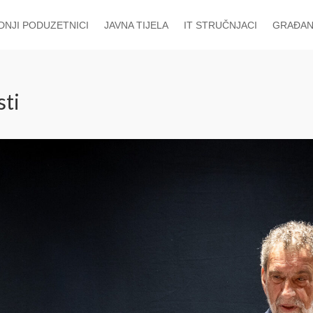
EDNJI PODUZETNICI
JAVNA TIJELA
IT STRUČNJACI
GRAĐAN
ti