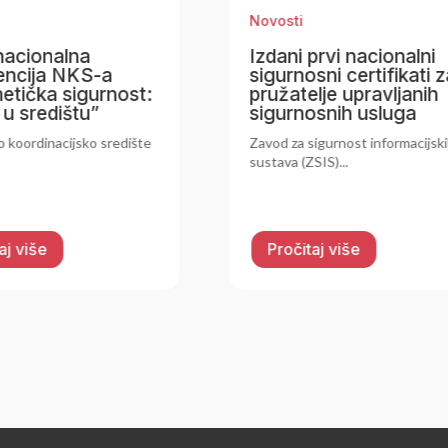
sti
Novosti
ni prvi nacionalni
Global Fraud Summ
rnosni certifikati za
fokus na suzbijanju
atelje upravljanih
prijevara u digital
urnosnih usluga
okruženju
 za sigurnost informacijskih
U Beču je 16. i 17. ožujka 2
va (ZSIS)...
održan Global...
očitaj više
Pročitaj više