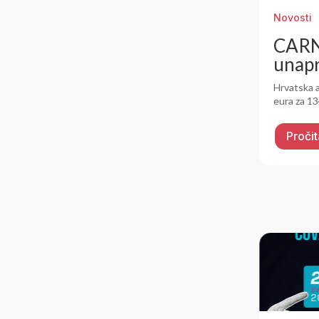
Novosti
CARNE
unapr
Hrvatska a
eura za 13
Pročit