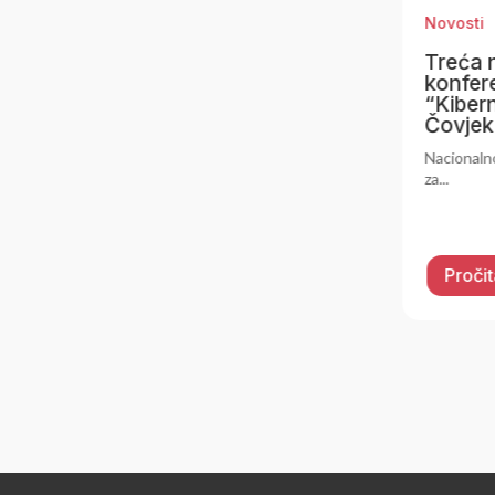
Novosti
Novo
Treća nacionalna
Izda
konferencija NKS-a
sigu
“Kibernetička sigurnost:
pruž
u
Čovjek u središtu”
sig
Nacionalno koordinacijsko središte
Zavod
za...
susta
Pročitaj više
Pr