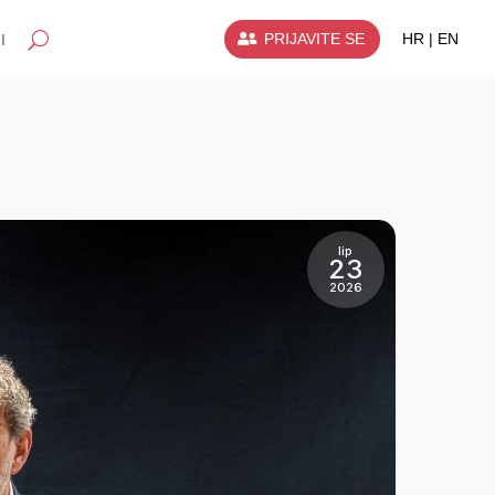
PRIJAVITE SE
HR | EN
I
lip
23
2026