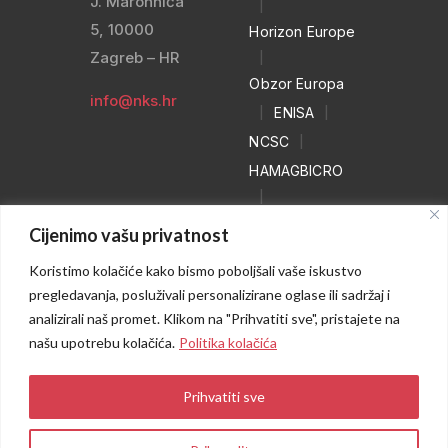
J. Marohnića
|
5, 10000
Horizon Europe
Zagreb – HR
|
Obzor Europa
info@nks.hr
|
ENISA
|
NCSC
|
HAMAGBICRO
|
Hrvatski naivci
Cijenimo vašu privatnost
|
Koristimo kolačiće kako bismo poboljšali vaše iskustvo
NO MORE
pregledavanja, posluživali personalizirane oglase ili sadržaj i
RANSOM
analizirali naš promet. Klikom na "Prihvatiti sve", pristajete na
|
WEB HEROJ
našu upotrebu kolačića.
Politika kolačića
Prihvatiti sve