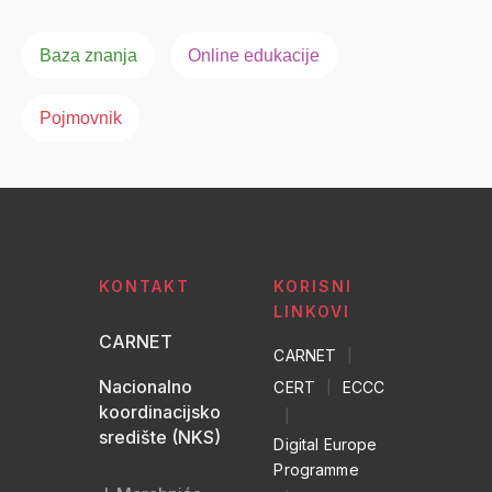
Baza znanja
Online edukacije
Pojmovnik
KONTAKT
KORISNI
LINKOVI
CARNET
CARNET
|
Nacionalno
CERT
|
ECCC
koordinacijsko
|
središte (NKS)
Digital Europe
Programme