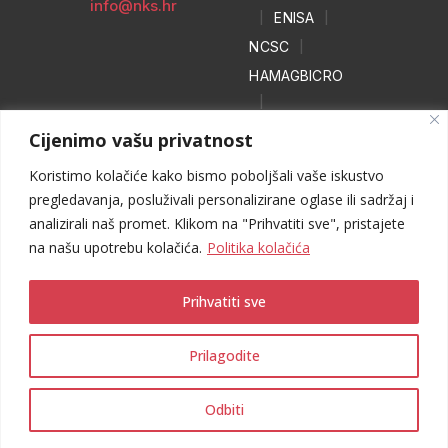
info@nks.hr
|
ENISA
|
NCSC
|
HAMAGBICRO
|
Hrvatski naivci
Cijenimo vašu privatnost
|
Koristimo kolačiće kako bismo poboljšali vaše iskustvo
NO MORE
pregledavanja, posluživali personalizirane oglase ili sadržaj i
RANSOM
analizirali naš promet. Klikom na "Prihvatiti sve", pristajete
|
WEB HEROJ
na našu upotrebu kolačića.
Politika kolačića
Prihvatiti sve
Prilagodite
Odbiti
Sva prava pridržana © 2025 CARNET
I
Obavijest o privatnosti I
Uvjeti korištenja