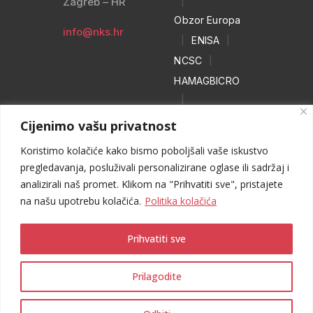
Zagreb – HR
|
Obzor Europa
info@nks.hr
|
ENISA
|
NCSC
|
HAMAGBICRO
|
Hrvatski naivci
Cijenimo vašu privatnost
|
Koristimo kolačiće kako bismo poboljšali vaše iskustvo
NO MORE
pregledavanja, posluživali personalizirane oglase ili sadržaj i
RANSOM
analizirali naš promet. Klikom na "Prihvatiti sve", pristajete
|
WEB HEROJ
na našu upotrebu kolačića.
Politika kolačića
Prihvatiti sve
Prilagodite