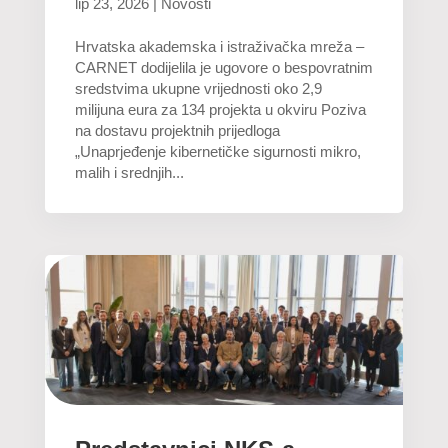
lip 23, 2026
|
Novosti
Hrvatska akademska i istraživačka mreža –
CARNET dodijelila je ugovore o bespovratnim
sredstvima ukupne vrijednosti oko 2,9
milijuna eura za 134 projekta u okviru Poziva
na dostavu projektnih prijedloga
„Unaprjeđenje kibernetičke sigurnosti mikro,
malih i srednjih...