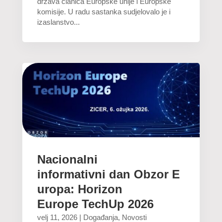
država članica Europske unije i Europske
komisije. U radu sastanka sudjelovalo je i
izaslanstvo...
Nacionalni
informativni dan Obzor E
uropa: Horizon
Europe TechUp 2026
velj 11, 2026
|
Događanja
,
Novosti