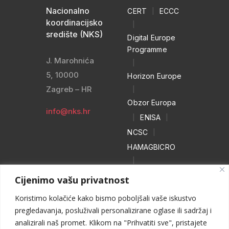
Nacionalno
CERT
|
ECCC
koordinacijsko
|
središte (NKS)
Digital Europe
Programme
J. Marohnića
|
5, 10000
Horizon Europe
Zagreb – HR
|
Obzor Europa
info@nks.hr
|
ENISA
|
NCSC
|
HAMAGBICRO
|
Hrvatski naivci
Cijenimo vašu privatnost
|
Koristimo kolačiće kako bismo poboljšali vaše iskustvo
NO MORE
pregledavanja, posluživali personalizirane oglase ili sadržaj i
RANSOM
analizirali naš promet. Klikom na "Prihvatiti sve", pristajete
|
WEB HEROJ