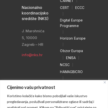
CARNET
|
Nacionalno
CERT
|
ECCC
koordinacijsko
|
središte (NKS)
Digital Europe
Programme
J. Marohnića
|
5, 10000
Horizon Europe
Zagreb – HR
|
Obzor Europa
info@nks.hr
|
ENISA
|
NCSC
|
HAMAGBICRO
|
Hrvatski naivci
Cijenimo vašu privatnost
|
Koristimo kolačiće kako bismo poboljšali vaše iskustvo
NO MORE
pregledavanja, posluživali personalizirane oglase ili sadržaj i
RANSOM
analizirali naš promet. Klikom na "Prihvatiti sve", pristajete na