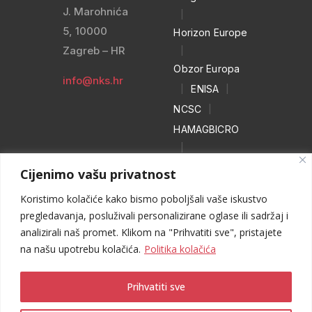
J. Marohnića
|
5, 10000
Horizon Europe
Zagreb – HR
|
Obzor Europa
info@nks.hr
|
ENISA
|
NCSC
|
HAMAGBICRO
|
Hrvatski naivci
Cijenimo vašu privatnost
|
Koristimo kolačiće kako bismo poboljšali vaše iskustvo
NO MORE
pregledavanja, posluživali personalizirane oglase ili sadržaj i
RANSOM
analizirali naš promet. Klikom na "Prihvatiti sve", pristajete
|
WEB HEROJ
na našu upotrebu kolačića.
Politika kolačića
Prihvatiti sve