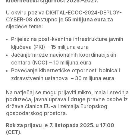
kibernetičku sigurnost 2025.–2027.
U okviru poziva DIGITAL-ECCC-2024-DEPLOY-
CYBER-08 dostupno je
55 milijuna eura
za
sljedeće teme:
Prijelaz na post-kvantne infrastrukture javnih
ključeva (PKI) – 15 milijuna eura
Jačanje mreže nacionalnih koordinacijskih
centara (NCC) – 10 milijuna eura
Povećanje kibernetičke otpornosti bolnica i
zdravstvenih ustanova – 30 milijuna eura
Na natječaj se mogu prijaviti mikro, mala i srednja
poduzeća, javna uprava i druge pravne osobe iz
država članica EU-a i zemalja Europskog
gospodarskog prostora.
Rok za prijavu
je
7. listopada 2025. u 17:00
(CET)
.