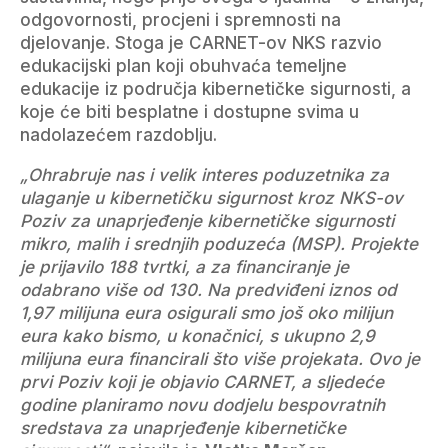
odgovornosti, procjeni i spremnosti na
djelovanje. Stoga je CARNET-ov NKS razvio
edukacijski plan koji obuhvaća temeljne
edukacije iz područja kibernetičke sigurnosti, a
koje će biti besplatne i dostupne svima u
nadolazećem razdoblju.
„Ohrabruje nas i velik interes poduzetnika za
ulaganje u kibernetičku sigurnost kroz NKS-ov
Poziv za unaprjeđenje kibernetičke sigurnosti
mikro, malih i srednjih poduzeća (MSP). Projekte
je prijavilo 188 tvrtki, a za financiranje je
odabrano više od 130. Na predviđeni iznos od
1,97 milijuna eura osigurali smo još oko milijun
eura kako bismo, u konačnici, s ukupno 2,9
milijuna eura financirali što više projekata. Ovo je
prvi Poziv koji je objavio CARNET, a sljedeće
godine planiramo novu dodjelu bespovratnih
sredstava za unaprjeđenje kibernetičke