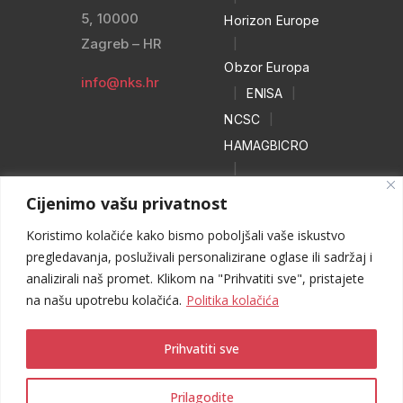
5, 10000
Horizon Europe
Zagreb – HR
|
Obzor Europa
info@nks.hr
|
ENISA
|
NCSC
|
HAMAGBICRO
|
Hrvatski naivci
Cijenimo vašu privatnost
|
Koristimo kolačiće kako bismo poboljšali vaše iskustvo
NO MORE
pregledavanja, posluživali personalizirane oglase ili sadržaj i
RANSOM
analizirali naš promet. Klikom na "Prihvatiti sve", pristajete
|
WEB HEROJ
na našu upotrebu kolačića.
Politika kolačića
Prihvatiti sve
Prilagodite