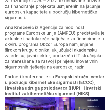
za razdoblje 2025. – 2027. te očekivane pozive
za financiranje projekata usmjerenih na jačanje
europskih kapaciteta u području kibernetičke
sigurnosti.
Ana Knežević
iz Agencije za mobilnost i
programe Europske unije (AMPEU) predstavila je
aktualne i nadolazeće natječaje za financiranje u
okviru programa Obzor Europa namijenjene
širokom krugu dionika, uključujući akademsku
zajednicu, javni sektor, poduzeća i IT stručnjake
zainteresirane za razvoj i primjenu inovativnih
sigurnosnih rješenja na europskoj razini.
Partneri konferencije su
Europski stručni centar
u području kibernetičke sigurnosti (ECCC)
,
Hrvatska udruga poslodavaca (HUP)
i
Hrvatski
institut za kibernetičku sigurnost (HIKS).