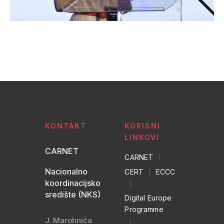
KONTAKT
KORISNI
LINKOVI
CARNET
CARNET
|
Nacionalno
CERT
|
ECCC
koordinacijsko
|
središte (NKS)
Digital Europe
Programme
J. Marohnića
|