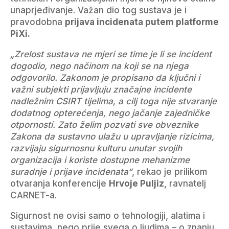
unaprjeđivanje. Važan dio tog sustava je i
pravodobna
prijava incidenata putem platforme
PiXi.
„Zrelost sustava ne mjeri se time je li se incident
dogodio, nego načinom na koji se na njega
odgovorilo. Zakonom je propisano da ključni i
važni subjekti prijavljuju značajne incidente
nadležnim CSIRT tijelima, a cilj toga nije stvaranje
dodatnog opterećenja, nego jačanje zajedničke
otpornosti. Zato želim pozvati sve obveznike
Zakona da sustavno ulažu u upravljanje rizicima,
razvijaju sigurnosnu kulturu unutar svojih
organizacija i koriste dostupne mehanizme
suradnje i prijave incidenata“
, rekao je prilikom
otvaranja konferencije
Hrvoje Puljiz
, ravnatelj
CARNET-a.
Sigurnost ne ovisi samo o tehnologiji, alatima i
sustavima, nego prije svega o ljudima – o znanju,