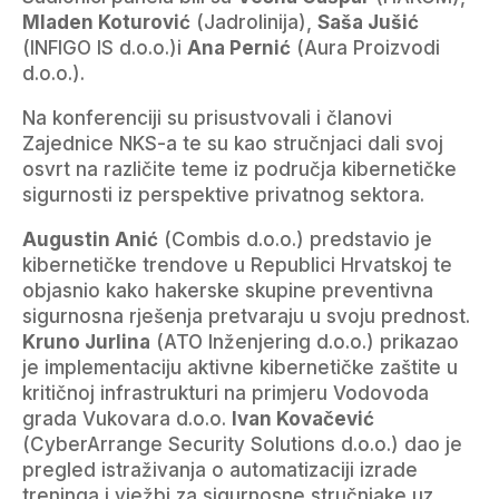
Mladen Koturović
(Jadrolinija),
Saša Jušić
(INFIGO IS d.o.o.)i
Ana Pernić
(Aura Proizvodi
d.o.o.).
Na konferenciji su prisustvovali i članovi
Zajednice NKS-a te su kao stručnjaci dali svoj
osvrt na različite teme iz područja kibernetičke
sigurnosti iz perspektive privatnog sektora.
Augustin Anić
(Combis d.o.o.) predstavio je
kibernetičke trendove u Republici Hrvatskoj te
objasnio kako hakerske skupine preventivna
sigurnosna rješenja pretvaraju u svoju prednost.
Kruno Jurlina
(ATO Inženjering d.o.o.) prikazao
je implementaciju aktivne kibernetičke zaštite u
kritičnoj infrastrukturi na primjeru Vodovoda
grada Vukovara d.o.o.
Ivan Kovačević
(CyberArrange Security Solutions d.o.o.) dao je
pregled istraživanja o automatizaciji izrade
treninga i vježbi za sigurnosne stručnjake uz