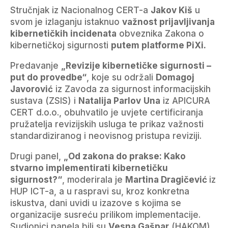
Stručnjak iz Nacionalnog CERT-a
Jakov Kiš
u
svom je izlaganju istaknuo
važnost prijavljivanja
kibernetičkih incidenata
obveznika Zakona o
kibernetičkoj sigurnosti
putem platforme PiXi.
Predavanje
„Revizije kibernetičke sigurnosti –
put do provedbe“
, koje su održali
Domagoj
Javorović
iz Zavoda za sigurnost informacijskih
sustava (ZSIS) i
Natalija Parlov
Una
iz APICURA
CERT d.o.o., obuhvatilo je uvjete certificiranja
pružatelja revizijskih usluga te prikaz važnosti
standardiziranog i neovisnog pristupa reviziji.
Drugi panel,
„Od zakona do prakse: Kako
stvarno implementirati kibernetičku
sigurnost?“
, moderirala je
Martina Dragičević
iz
HUP ICT-a, a u raspravi su, kroz konkretna
iskustva, dani uvidi u izazove s kojima se
organizacije susreću prilikom implementacije.
Sudionici panela bili su
Vesna Gašpar
(HAKOM),