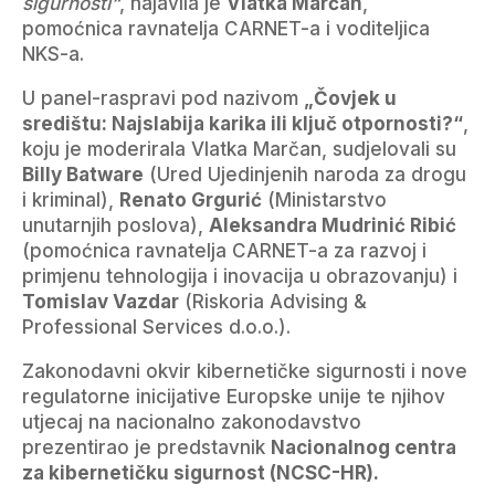
sigurnosti“
, najavila je
Vlatka Marčan
,
pomoćnica ravnatelja CARNET-a i voditeljica
NKS-a.
U panel-raspravi pod nazivom
„Čovjek u
središtu: Najslabija karika ili ključ otpornosti?“
,
koju je moderirala Vlatka Marčan, sudjelovali su
Billy Batware
(Ured Ujedinjenih naroda za drogu
i kriminal),
Renato Grgurić
(Ministarstvo
unutarnjih poslova),
Aleksandra Mudrinić Ribić
(pomoćnica ravnatelja CARNET-a za razvoj i
primjenu tehnologija i inovacija u obrazovanju) i
Tomislav Vazdar
(Riskoria Advising &
Professional Services d.o.o.).
Zakonodavni okvir kibernetičke sigurnosti i nove
regulatorne inicijative Europske unije te njihov
utjecaj na nacionalno zakonodavstvo
prezentirao je predstavnik
Nacionalnog centra
za kibernetičku sigurnost (NCSC-HR).