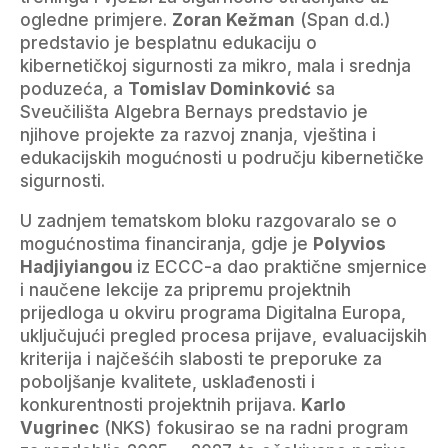
ogledne primjere.
Zoran Kežman
(Span d.d.)
predstavio je besplatnu edukaciju o
kibernetičkoj sigurnosti za mikro, mala i srednja
poduzeća, a
Tomislav Dominković
sa
Sveučilišta Algebra Bernays predstavio je
njihove projekte za razvoj znanja, vještina i
edukacijskih mogućnosti u području kibernetičke
sigurnosti.
U zadnjem tematskom bloku razgovaralo se o
mogućnostima financiranja, gdje je
Polyvios
Hadjiyiangou
iz ECCC-a dao praktične smjernice
i naučene lekcije za pripremu projektnih
prijedloga u okviru programa Digitalna Europa,
uključujući pregled procesa prijave, evaluacijskih
kriterija i najčešćih slabosti te preporuke za
poboljšanje kvalitete, usklađenosti i
konkurentnosti projektnih prijava.
Karlo
Vugrinec
(NKS) fokusirao se na radni program