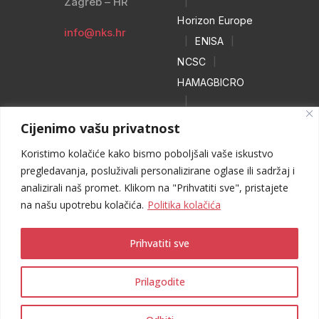
Zagreb – HR
|
Horizon Europe
info@nks.hr
|
ENISA
|
NCSC
|
HAMAGBICRO
|
Hrvatski naivci
Cijenimo vašu privatnost
|
Koristimo kolačiće kako bismo poboljšali vaše iskustvo
NO MORE
pregledavanja, posluživali personalizirane oglase ili sadržaj i
RANSOM
analizirali naš promet. Klikom na "Prihvatiti sve", pristajete
|
WEB HEROJ
na našu upotrebu kolačića.
Politika kolačića
Prihvatiti sve
Prilagodite