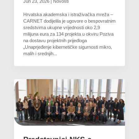
Jun 23, 2026
|
Novosti
Hrvatska akademska i istraživačka mreža –
CARNET dodijelila je ugovore o bespovratnim
sredstvima ukupne vrijednosti oko 2,9
milijuna eura za 134 projekta u okviru Poziva
na dostavu projektnih prijedloga
„Unaprjeđenje kibernetičke sigurnosti mikro,
malih i srednjih...