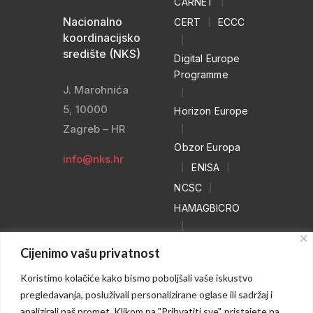
CARNET
|
Nacionalno
CERT
|
ECCC
koordinacijsko
|
središte (NKS)
Digital Europe
Programme
J. Marohnića
|
5, 10000
Horizon Europe
Zagreb – HR
|
Obzor Europa
info@nks.hr
|
ENISA
|
NCSC
|
HAMAGBICRO
|
Hrvatski naivci
Cijenimo vašu privatnost
|
Koristimo kolačiće kako bismo poboljšali vaše iskustvo
NO MORE
pregledavanja, posluživali personalizirane oglase ili sadržaj i
RANSOM
analizirali naš promet. Klikom na "Prihvatiti sve", pristajete na