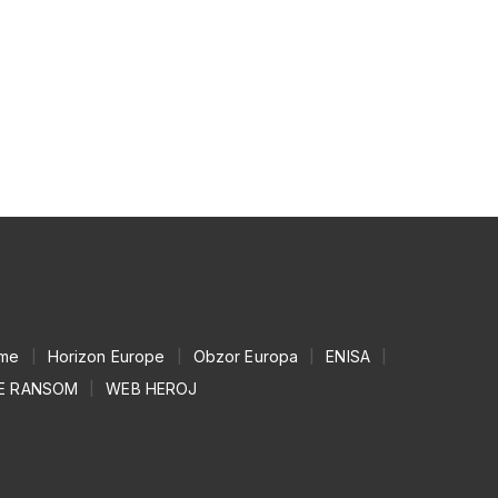
mme
|
Horizon Europe
|
Obzor Europa
|
ENISA
|
E RANSOM
|
WEB HEROJ