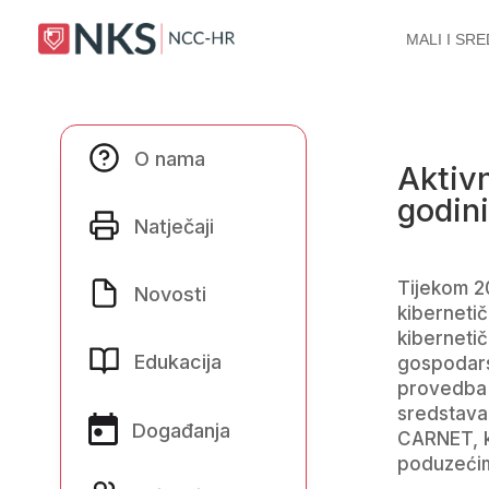
MALI I SR
O nama
O nama
Aktivn
Natječaji
godini
Natječaji
Novosti
Tijekom 20
Novosti
kibernetič
Edukacija
kibernetič
Edukacija
gospodars
Događanja
provedba p
sredstava 
Događanja
CARNET, k
Zajednica
poduzećima