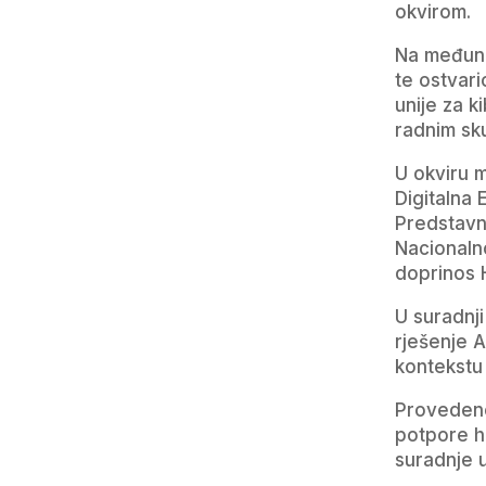
okvirom.
Na međuna
te ostvar
unije za 
radnim sk
U okviru 
Digitalna 
Predstavn
Nacionaln
doprinos 
U suradnji
rješenje 
kontekstu 
Provedene
potpore h
suradnje u