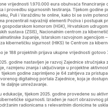
ne vrijednosti 1.970.000 eura obuhvaća financiranje ce
ka i provedbu sigurnosnih testiranja. Tijekom godine 
ijeku, Puli i Varaždinu te online, kako bi se svim potenci
jima prezentirali najvažniji elementi Poziva i postupak p
m gospodarskom komorom (HGK), Hrvatskom udrugom 
jskih sustava (ZSIS), Nacionalnim centrom za kibernet
dalmatinske županije, Istarskom razvojnom agencijom –
 za kibernetičku sigurnost (HIKS) te Centrom za kibern
o je 188 projektnih prijava ukupne vrijednosti gotovo 7
25. godine nastavljen je razvoj Zajednice stručnjaka 
e, razmjenu znanja i uključivanje u projektne aktivnos
 tijekom godine zaprimljeno je 64 zahtjeva za pristupanj
atvorenog digitalnog portala Zajednice, koja je dostup
 te daljnje umrežavanje.
u edukacije, tijekom 2025. godine provedene su aktiv
ibernetičke sigurnosti. Izrađen je nacrt obrazovnog p
 održanim radionicama s relevantnim dionicima te uskl