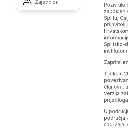
Zajednica
Poziv ukup
zaposleni
Splitu, Os
prijavitel
Hrvatsko
informaci
Splitsko-
institutom
Zaprimljen
Tijekom 20
povezivanj
članova, a
verzija z
prijedloga
U područj
područja k
sadržaja,