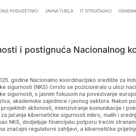
EDNJI PODUZETNICI
JAVNA TIJELA
IT STRUČNJACI
GRAĐAN
osti i postignuća Nacionalnog ko
25. godine Nacionalno koordinacijsko središte za indust
ke sigurnosti (NKS) čvrsto se pozicioniralo u ulozi na
ke sigurnosti, s jasnim fokusom na povezivanje europs
tva, akademske zajednice i javnog sektora. Nakon poče
rojektnih aktivnosti, intenziviranje komunikacije i p
za jačanje kibernetičke sigurnosti mikro, malih i sredn
ao NKS, dodjeljuje financijsku potporu trećim stranam
 značajni regulatorni zahtjevi, a kibernetičke prijetnj