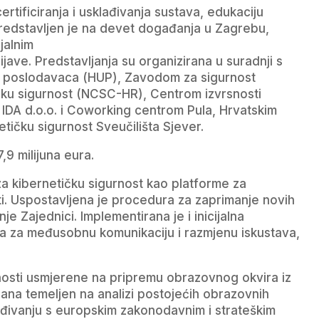
rtificiranja i usklađivanja sustava, edukaciju
predstavljen je na devet događanja u Zagrebu,
jalnim
rijave. Predstavljanja su organizirana u suradnji s
poslodavaca (HUP), Zavodom za sigurnost
ičku sigurnost (NCSC-HR), Centrom izvrsnosti
 IDA d.o.o. i Coworking centrom Pula, Hrvatskim
etičku sigurnost Sveučilišta Sjever.
,9 milijuna eura.
za kibernetičku sigurnost kao platforme za
ti. Uspostavljena je procedura za zaprimanje novih
e Zajednici. Implementirana je i inicijalna
na za međusobnu komunikaciju i razmjenu iskustava,
nosti usmjerene na pripremu obrazovnog okvira iz
lana temeljen na analizi postojećih obrazovnih
ađivanju s europskim zakonodavnim i strateškim