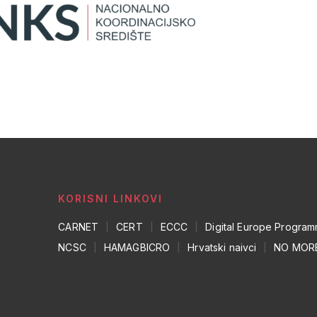
KORISNI LINKOVI
CARNET
|
CERT
|
ECCC
|
Digital Europe Progra
NCSC
|
HAMAGBICRO
|
Hrvatski naivci
|
NO MOR