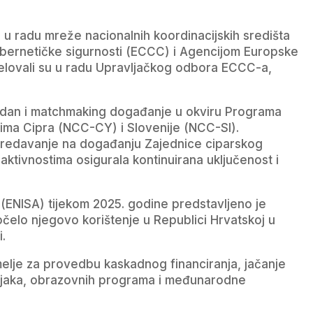
 u radu mreže nacionalnih koordinacijskih središta
ibernetičke sigurnosti (ECCC) i Agencijom Europske
djelovali su u radu Upravljačkog odbora ECCC-a,
fo dan i matchmaking događanje u okviru Programa
štima Cipra (NCC-CY) i Slovenije (NCC-SI).
predavanje na događanju Zajednice ciparskog
tivnostima osigurala kontinuirana uključenost i
 (ENISA) tijekom 2025. godine predstavljeno je
čelo njegovo korištenje u Republici Hrvatskoj u
.
melje za provedbu kaskadnog financiranja, jačanje
čnjaka, obrazovnih programa i međunarodne