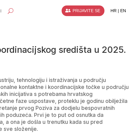
PRIJAVITE SE
HR | EN
I
ordinacijskog središta u 2025.
riju, tehnologiju i istraživanja u području
cionalne kontaktne i koordinacijske točke u području
kih inicijativa s potrebama hrvatskog
tne faze uspostave, proteklu je godinu obilježila
okretanje prvog Poziva za dodjelu bespovratnih
jih poduzeća. Prvi je to put od osnutka da
a, a ona je došla u trenutku kada su pred
e sve složenije.