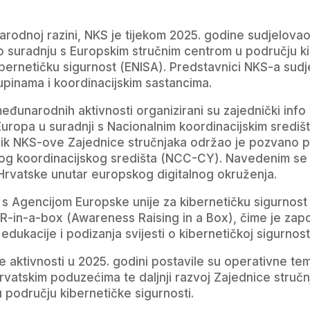
rodnoj razini, NKS je tijekom 2025. godine sudjelovao
io suradnju s Europskim stručnim centrom u području k
kibernetičku sigurnost (ENISA). Predstavnici NKS-a su
upinama i koordinacijskim sastancima.
međunarodnih aktivnosti organizirani su zajednički in
Europa u suradnji s Nacionalnim koordinacijskim sredi
ik NKS-ove Zajednice stručnjaka održao je pozvano 
og koordinacijskog središta (NCC-CY). Navedenim se ak
Hrvatske unutar europskog digitalnog okruženja.
 s Agencijom Europske unije za kibernetičku sigurnost
AR-in-a-box (Awareness Raising in a Box), čime je zapo
edukacije i podizanja svijesti o kibernetičkoj sigurnosti
 aktivnosti u 2025. godini postavile su operativne te
rvatskim poduzećima te daljnji razvoj Zajednice stru
 području kibernetičke sigurnosti.