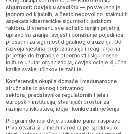
Ovogodišnja konferencija —
Kibernetička
sigurnost: Čovjek u središtu
— posvećena je
jednom od ključnih, a često nedovoljno istaknutih
aspekata kibernetičke sigurnosti: ljudskom
faktoru. U vremenu sve sofisticiranijih prijetnji,
upravo su znanje, svijest i ponašanje pojedinca
presudni za sigurnost digitalnog okruženja. Od
razvoja vještina prepoznavanja i reagiranja na
prijetnje do izgradnje otpornosti i sigurnosne
kulture unutar organizacija, čovjek ostaje ključna
karika svake učinkovite zaštite.
Konferencija okuplja domaće i međunarodne
stručnjake iz javnog i privatnog
sektora, predstavnike regulatornih tijela i
europskih institucija, stvarajući prostor za
razmjenu iskustava, ideja i konkretnih rješenja.
Program donosi dvije aktualne panel rasprave.
Prva otvara širu međunarodnu perspektivu o