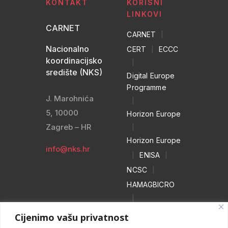
KONTAKT
KORISNI
LINKOVI
CARNET
CARNET
|
Nacionalno
CERT
|
ECCC
koordinacijsko
|
središte (NKS)
Digital Europe
Programme
J. Marohnića
|
5, 10000
Horizon Europe
Zagreb – HR
|
Horizon Europe
info@nks.hr
|
ENISA
|
NCSC
|
HAMAGBICRO
|
Hrvatski naivci
Cijenimo vašu privatnost
|