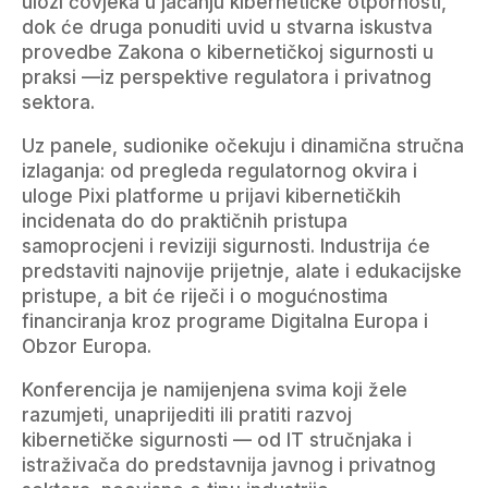
ulozi čovjeka u jačanju kibernetičke otpornosti,
dok će druga ponuditi uvid u stvarna iskustva
provedbe Zakona o kibernetičkoj sigurnosti u
praksi —iz perspektive regulatora i privatnog
sektora.
Uz panele, sudionike očekuju i dinamična stručna
izlaganja: od pregleda regulatornog okvira i
uloge Pixi platforme u prijavi kibernetičkih
incidenata do do praktičnih pristupa
samoprocjeni i reviziji sigurnosti. Industrija će
predstaviti najnovije prijetnje, alate i edukacijske
pristupe, a bit će riječi i o mogućnostima
financiranja kroz programe Digitalna Europa i
Obzor Europa.
Konferencija je namijenjena svima koji žele
razumjeti, unaprijediti ili pratiti razvoj
kibernetičke sigurnosti — od IT stručnjaka i
istraživača do predstavnija javnog i privatnog