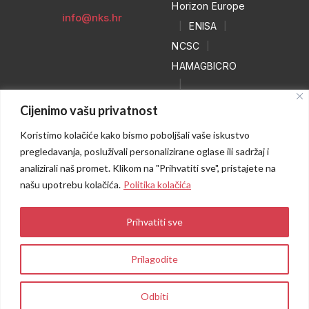
Horizon Europe
info@nks.hr
|
ENISA
|
NCSC
|
HAMAGBICRO
|
Hrvatski naivci
Cijenimo vašu privatnost
|
Koristimo kolačiće kako bismo poboljšali vaše iskustvo
NO MORE
pregledavanja, posluživali personalizirane oglase ili sadržaj i
RANSOM
analizirali naš promet. Klikom na "Prihvatiti sve", pristajete na
|
WEB HEROJ
našu upotrebu kolačića.
Politika kolačića
Prihvatiti sve
Prilagodite
Odbiti
Sva prava pridržana © 2025 CARNET
I
Obavijest