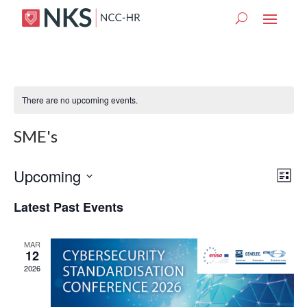
There are no upcoming events.
SME's
Vie
Eve
Upcoming
List
Vie
Nav
Select
Nav
Latest Past Events
date.
MAR
12
2026