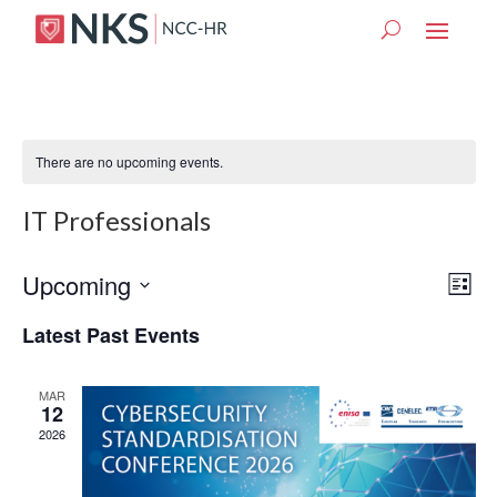
There are no upcoming events.
IT Professionals
Vie
Eve
Upcoming
List
Vie
Nav
Select
Nav
Latest Past Events
date.
MAR
12
2026