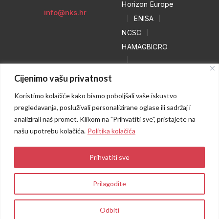
Horizon Europe
info@nks.hr
|
ENISA
|
NCSC
|
HAMAGBICRO
|
Hrvatski naivci
Cijenimo vašu privatnost
|
Koristimo kolačiće kako bismo poboljšali vaše iskustvo
NO MORE
pregledavanja, posluživali personalizirane oglase ili sadržaj i
RANSOM
analizirali naš promet. Klikom na "Prihvatiti sve", pristajete na
|
WEB HEROJ
našu upotrebu kolačića.
Politika kolačića
Prihvatiti sve
Prilagodite
Odbiti
Sva prava pridržana © 2025 CARNET
I
Obavijest