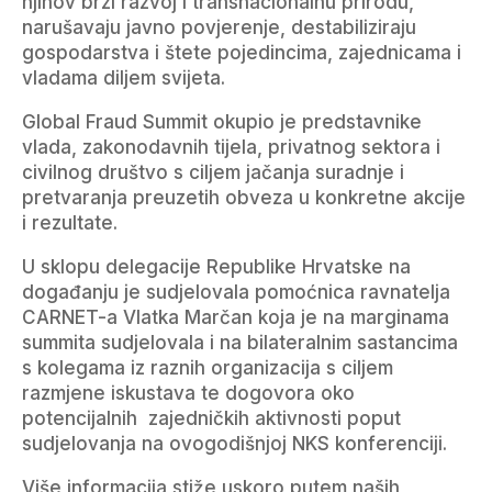
njihov brzi razvoj i transnacionalnu prirodu,
narušavaju javno povjerenje, destabiliziraju
gospodarstva i štete pojedincima, zajednicama i
vladama diljem svijeta.
Global Fraud Summit okupio je predstavnike
vlada, zakonodavnih tijela, privatnog sektora i
civilnog društvo s ciljem jačanja suradnje i
pretvaranja preuzetih obveza u konkretne akcije
i rezultate.
U sklopu delegacije Republike Hrvatske na
događanju je sudjelovala pomoćnica ravnatelja
CARNET-a Vlatka Marčan koja je na marginama
summita sudjelovala i na bilateralnim sastancima
s kolegama iz raznih organizacija s ciljem
razmjene iskustava te dogovora oko
potencijalnih zajedničkih aktivnosti poput
sudjelovanja na ovogodišnjoj NKS konferenciji.
Više informacija stiže uskoro putem naših