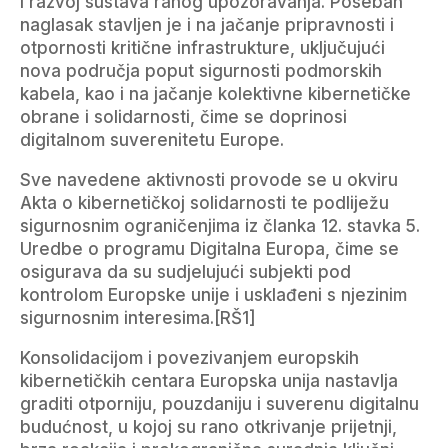
i razvoj sustava ranog upozoravanja. Poseban
naglasak stavljen je i na jačanje pripravnosti i
otpornosti kritične infrastrukture, uključujući
nova područja poput sigurnosti podmorskih
kabela, kao i na jačanje kolektivne kibernetičke
obrane i solidarnosti, čime se doprinosi
digitalnom suverenitetu Europe.
Sve navedene aktivnosti provode se u okviru
Akta o kibernetičkoj solidarnosti te podliježu
sigurnosnim ograničenjima iz članka 12. stavka 5.
Uredbe o programu Digitalna Europa, čime se
osigurava da su sudjelujući subjekti pod
kontrolom Europske unije i usklađeni s njezinim
sigurnosnim interesima.[RŠ1]
Konsolidacijom i povezivanjem europskih
kibernetičkih centara Europska unija nastavlja
graditi otporniju, pouzdaniju i suverenu digitalnu
budućnost, u kojoj su rano otkrivanje prijetnji,