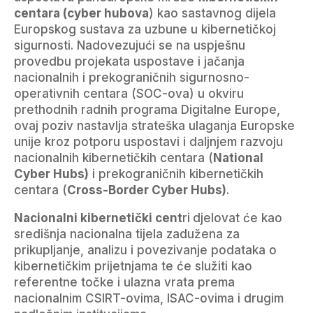
centara (cyber hubova
) kao sastavnog dijela
Europskog sustava za uzbune u kibernetičkoj
sigurnosti. Nadovezujući se na uspješnu
provedbu projekata uspostave i jačanja
nacionalnih i prekograničnih sigurnosno-
operativnih centara (SOC-ova) u okviru
prethodnih radnih programa Digitalne Europe,
ovaj poziv nastavlja strateška ulaganja Europske
unije kroz potporu uspostavi i daljnjem razvoju
nacionalnih kibernetičkih centara (
National
Cyber Hubs)
i prekograničnih kibernetičkih
centara (
Cross-Border Cyber Hubs)
.
Nacionalni kibernetički cent
ri
djelovat će kao
središnja nacionalna tijela zadužena za
prikupljanje, analizu i povezivanje podataka o
kibernetičkim prijetnjama te će služiti kao
referentne točke i ulazna vrata prema
nacionalnim CSIRT-ovima, ISAC-ovima i drugim