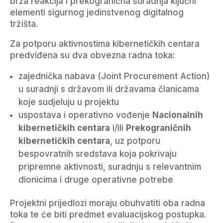
brza reakcija i prekogranična suradnja ključni
elementi sigurnog jedinstvenog digitalnog
tržišta.
Za potporu aktivnostima kibernetičkih centara
predviđena su dva obvezna radna toka:
zajednička nabava (Joint Procurement Action)
u suradnji s državom ili državama članicama
koje sudjeluju u projektu
uspostava i operativno vođenje
Nacionalnih
kibernetičkih centara
i/ili
Prekograničnih
kibernetičkih centara
, uz potporu
bespovratnih sredstava koja pokrivaju
pripremne aktivnosti, suradnju s relevantnim
dionicima i druge operativne potrebe
Projektni prijedlozi moraju obuhvatiti oba radna
toka te će biti predmet evaluacijskog postupka.