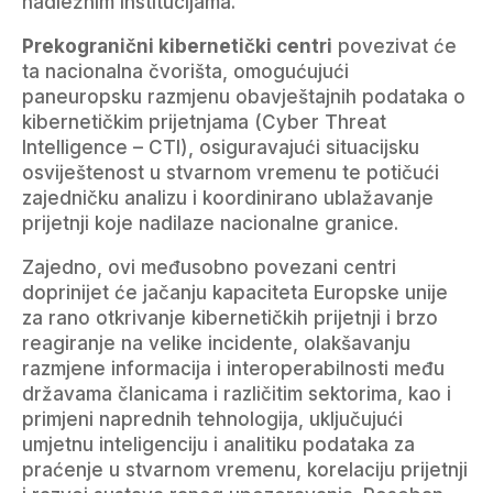
nadležnim institucijama.
Prekogranični kibernetički centri
povezivat će
ta nacionalna čvorišta, omogućujući
paneuropsku razmjenu obavještajnih podataka o
kibernetičkim prijetnjama (Cyber Threat
Intelligence – CTI), osiguravajući situacijsku
osviještenost u stvarnom vremenu te potičući
zajedničku analizu i koordinirano ublažavanje
prijetnji koje nadilaze nacionalne granice.
Zajedno, ovi međusobno povezani centri
doprinijet će jačanju kapaciteta Europske unije
za rano otkrivanje kibernetičkih prijetnji i brzo
reagiranje na velike incidente, olakšavanju
razmjene informacija i interoperabilnosti među
državama članicama i različitim sektorima, kao i
primjeni naprednih tehnologija, uključujući
umjetnu inteligenciju i analitiku podataka za
praćenje u stvarnom vremenu, korelaciju prijetnji