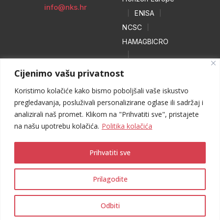
info@nks.hr
|
ENISA
|
NCSC
|
HAMAGBICRO
|
Hrvatski naivci
Cijenimo vašu privatnost
|
Koristimo kolačiće kako bismo poboljšali vaše iskustvo
NO MORE
pregledavanja, posluživali personalizirane oglase ili sadržaj i
RANSOM
analizirali naš promet. Klikom na "Prihvatiti sve", pristajete
|
WEB HEROJ
na našu upotrebu kolačića.
Politika kolačića
Prihvatiti sve
Prilagodite
Odbiti
Sva prava pridržana © 2025 CARNET
I
Obavijest o privatnosti I
Uvjeti korištenja